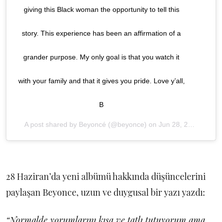
giving this Black woman the opportunity to tell this
story. This experience has been an affirmation of a
grander purpose. My only goal is that you watch it
with your family and that it gives you pride. Love y’all,
B
A post shared by
Beyoncé
(@beyonce) on
Jun 28, 2020 at 8:06pm PDT
28 Haziran’da yeni albümü hakkında düşüncelerini
paylaşan Beyonce, uzun ve duygusal bir yazı yazdı:
“Normalde yorumlarını kısa ve tatlı tutuyorum ama