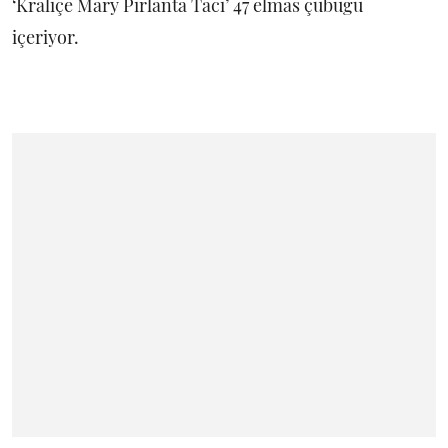
‘Kraliçe Mary Pırlanta Tacı’ 47 elmas çubuğu
içeriyor.