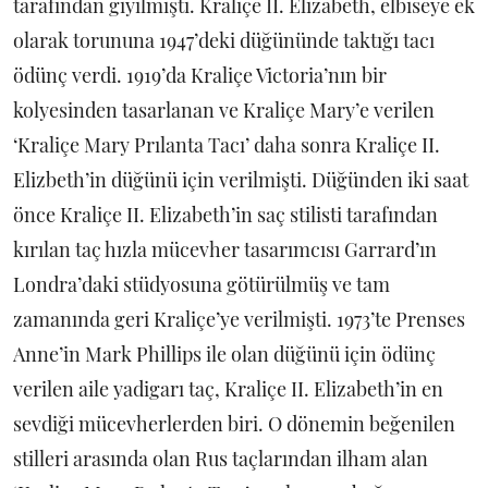
tarafından giyilmişti. Kraliçe II. Elizabeth, elbiseye ek
olarak torununa 1947’deki düğününde taktığı tacı
ödünç verdi. 1919’da Kraliçe Victoria’nın bir
kolyesinden tasarlanan ve Kraliçe Mary’e verilen
‘Kraliçe Mary Prılanta Tacı’ daha sonra Kraliçe II.
Elizbeth’in düğünü için verilmişti. Düğünden iki saat
önce Kraliçe II. Elizabeth’in saç stilisti tarafından
kırılan taç hızla mücevher tasarımcısı Garrard’ın
Londra’daki stüdyosuna götürülmüş ve tam
zamanında geri Kraliçe’ye verilmişti. 1973’te Prenses
Anne’in Mark Phillips ile olan düğünü için ödünç
verilen aile yadigarı taç, Kraliçe II. Elizabeth’in en
sevdiği mücevherlerden biri. O dönemin beğenilen
stilleri arasında olan Rus taçlarından ilham alan