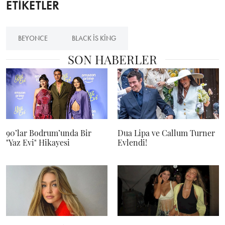
ETİKETLER
BEYONCE
BLACK IS KING
SON HABERLER
90’lar Bodrum’unda Bir
Dua Lipa ve Callum Turner
"Yaz Evi" Hikayesi
Evlendi!