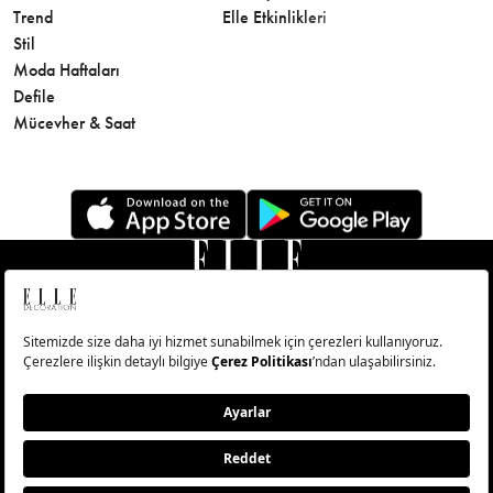
Trend
Elle Etkinlikleri
Makyaj
Stil
Cilt Bakı
Moda Haftaları
Sağlık
Defile
Parfüm
Mücevher & Saat
© Big Medya Teknoloji A.Ş. Altunizade Mahallesi Kuşbakışı
Caddesi No:27/1 Üsküdar/İstanbul
Abonelik
Künye
Aydınlatma Metni
Çerezleri Sıfırla
Copyright © 2026 - Tüm Hakları Saklıdır.