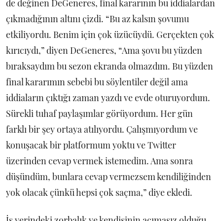
de değinen DeGeneres, final kararının bu iddialardan
çıkmadığının altını çizdi. “Bu az kalsın şovumu
etkiliyordu. Benim için çok üzücüydü. Gerçekten çok
kırıcıydı,” diyen DeGeneres, “Ama şovu bu yüzden
bıraksaydım bu sezon ekranda olmazdım. Bu yüzden
final kararımın sebebi bu söylentiler değil ama
iddiaların çıktığı zaman yazdı ve evde oturuyordum.
Sürekli tuhaf paylaşımlar görüyordum. Her gün
farklı bir şey ortaya atılıyordu. Çalışmıyordum ve
konuşacak bir platformum yoktu ve Twitter
üzerinden cevap vermek istemedim. Ama sonra
düşündüm, bunlara cevap vermezsem kendiliğinden
yok olacak çünkü hepsi çok saçma,” diye ekledi.
İş yerindeki zorbalık ve kendisinin acımasız olduğu