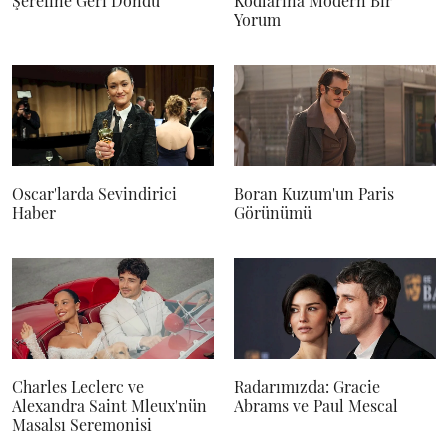
Şerefine Geri Döndü
Kodlarına Modern Bir
Yorum
Oscar'larda Sevindirici
Boran Kuzum'un Paris
Haber
Görünümü
Charles Leclerc ve
Radarımızda: Gracie
Alexandra Saint Mleux'nün
Abrams ve Paul Mescal
Masalsı Seremonisi