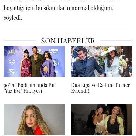
boyattığı için bu sıkıntıların normal olduğunu
söyledi.
SON HABERLER
90’lar Bodrum’unda Bir
Dua Lipa ve Callum Turner
"Yaz Evi" Hikayesi
Evlendi!