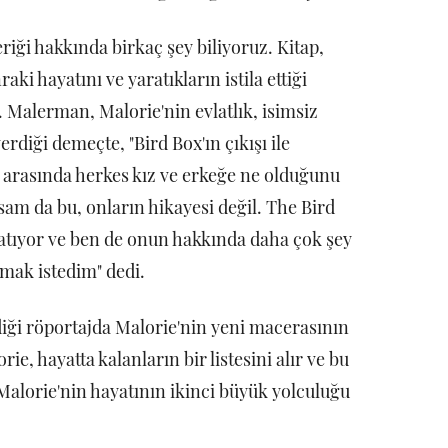
riği hakkında birkaç şey biliyoruz. Kitap,
aki hayatını ve yaratıkların istila ettiği
. Malerman, Malorie'nin evlatlık, isimsiz
rdiği demeçte, "Bird Box'ın çıkışı ile
 arasında herkes kız ve erkeğe ne olduğunu
am da bu, onların hikayesi değil. The Bird
latıyor ve ben de onun hakkında daha çok şey
mak istedim" dedi.
ği röportajda Malorie'nin yeni macerasının
rie, hayatta kalanların bir listesini alır ve bu
e Malorie'nin hayatının ikinci büyük yolculuğu