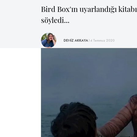
Bird Box'ın uyarlandığı kitabı
söyledi...
DENİZ AKKAYA
14 Temmuz 2020