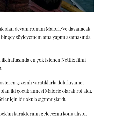
ak olan devam romanı Malorie'ye dayanacak.
a bir şey söyleyemem ama yapım aşamasında
 ilk haftasında en çok izlenen Netflix filmi
ı.
gösteren gizemli yaratıklarla dolu kıyamet
lan iki çocuk annesi Malorie olarak rol aldı.
rler için bir okula sığınmışlardı.
ck'un karakterinin geleceğini konu alıyor.