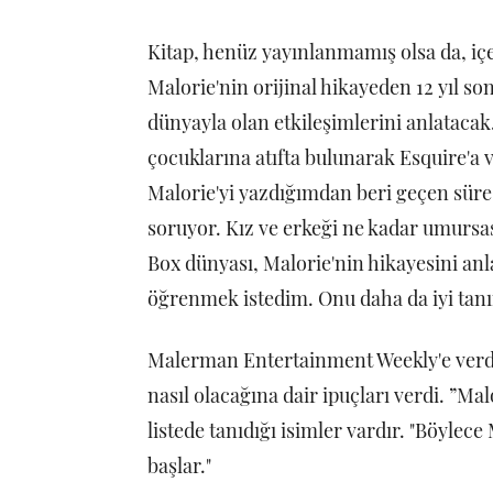
Kitap, henüz yayınlanmamış olsa da, içe
Malorie'nin orijinal hikayeden 12 yıl sonr
dünyayla olan etkileşimlerini anlatacak
çocuklarına atıfta bulunarak Esquire'a ve
Malorie'yi yazdığımdan beri geçen süre
soruyor. Kız ve erkeği ne kadar umursas
Box dünyası, Malorie'nin hikayesini an
öğrenmek istedim. Onu daha da iyi tanı
Malerman Entertainment Weekly'e verdi
nasıl olacağına dair ipuçları verdi. ”Malo
listede tanıdığı isimler vardır. "Böylec
başlar."