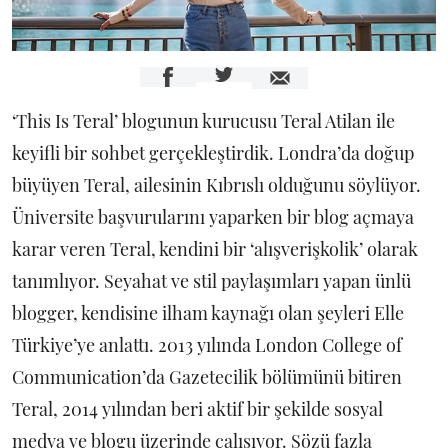
‘This Is Teral’ blogunun kurucusu Teral Atilan ile
keyifli bir sohbet gerçekleştirdik. Londra’da doğup
büyüyen Teral, ailesinin Kıbrıslı olduğunu söylüyor.
Üniversite başvurularını yaparken bir blog açmaya
karar veren Teral, kendini bir ‘alışverişkolik’ olarak
tanımlıyor. Seyahat ve stil paylaşımları yapan ünlü
blogger, kendisine ilham kaynağı olan şeyleri Elle
Türkiye’ye anlattı. 2013 yılında London College of
Communication’da Gazetecilik bölümünü bitiren
Teral, 2014 yılından beri aktif bir şekilde sosyal
medya ve blogu üzerinde çalışıyor. Sözü fazla