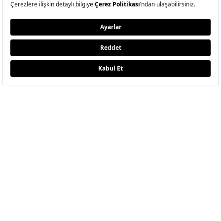
ELLE Temmuz-Ağustos
2026 Sayısı Çıktı!
Hande Erçel ile kendi kıyısında, kendi dengesini bulan, sadeliğin
ritminde ilerleyen bir yolculuğa çıktık.
BU SAYIDA NELER VAR?
E-Bülten Aboneliği