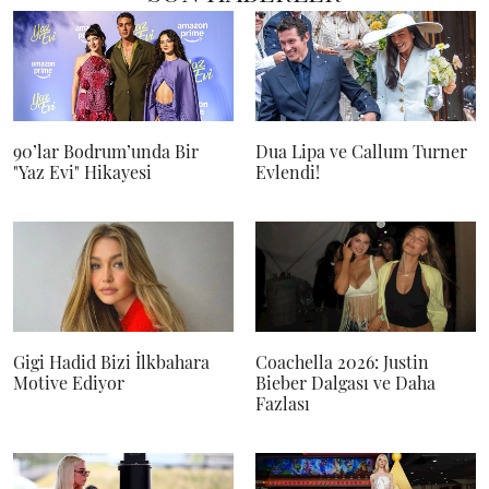
90’lar Bodrum’unda Bir
Dua Lipa ve Callum Turner
"Yaz Evi" Hikayesi
Evlendi!
Gigi Hadid Bizi İlkbahara
Coachella 2026: Justin
Motive Ediyor
Bieber Dalgası ve Daha
Fazlası