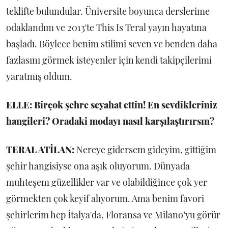
teklifte bulundular. Üniversite boyunca derslerime
odaklandım ve 2013'te This Is Teral yayın hayatına
başladı. Böylece benim stilimi seven ve benden daha
fazlasını görmek isteyenler için kendi takipçilerimi
yaratmış oldum.
ELLE: Birçok şehre seyahat ettin! En sevdikleriniz
hangileri? Oradaki modayı nasıl karşılaştırırsın?
TERAL ATİLAN:
Nereye gidersem gideyim, gittiğim
şehir hangisiyse ona aşık oluyorum. Dünyada
muhteşem güzellikler var ve olabildiğince çok yer
görmekten çok keyif alıyorum. Ama benim favori
şehirlerim hep İtalya'da, Floransa ve Milano’yu görür