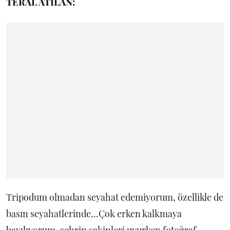
TERAL ATİLAN:
Tripodum olmadan seyahat edemiyorum, özellikle de
basın seyahatlerinde…Çok erken kalkmaya
bayılıyorum, şehrin sakinleri uyurken fotoğraf