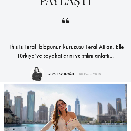
PAYLAŞTI
“
‘This Is Teral’ blogunun kurucusu Teral Atilan, Elle
Türkiye’ye seyahatlerini ve stilini anlattı…
ALYA BARUTOĞLU
08 Kasım 2019