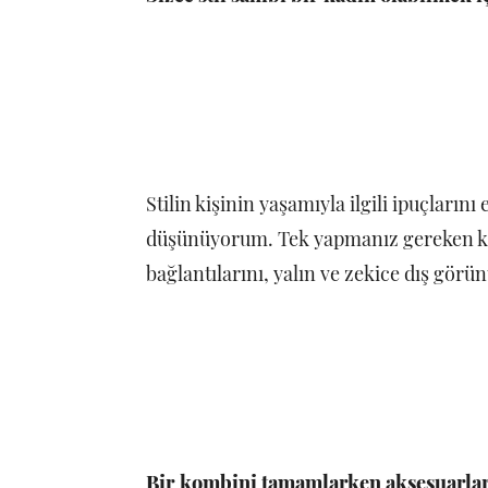
Stilin kişinin yaşamıyla ilgili ipuçların
düşünüyorum. Tek yapmanız gereken kull
bağlantılarını, yalın ve zekice dış gör
Bir kombini tamamlarken aksesuarlar