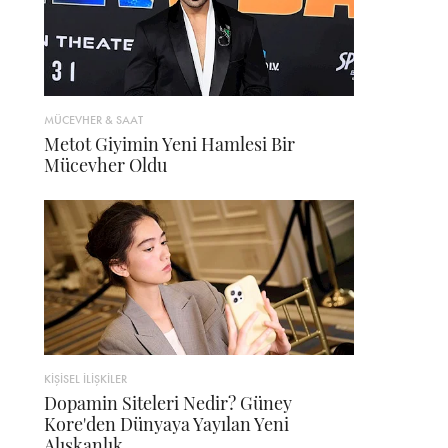
MÜCEVHER & SAAT
Metot Giyimin Yeni Hamlesi Bir
Mücevher Oldu
KİŞİSEL İLİŞKİLER
Dopamin Siteleri Nedir? Güney
Kore'den Dünyaya Yayılan Yeni
Alışkanlık