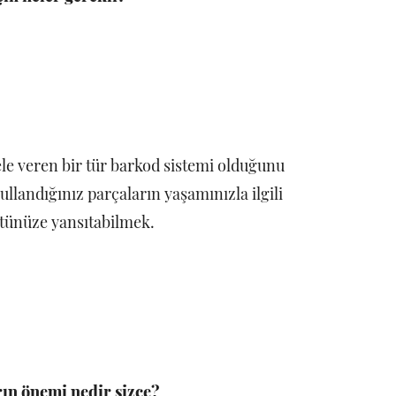
ı ele veren bir tür barkod sistemi olduğunu
andığınız parçaların yaşamınızla ilgili
üntünüze yansıtabilmek.
ın önemi nedir sizce?