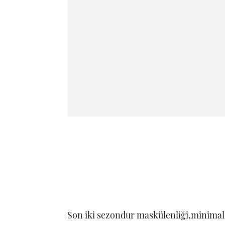
Son iki sezondur maskülenliği,minimall