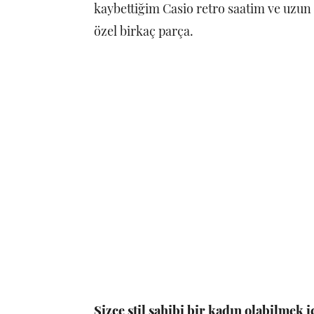
kaybettiğim Casio retro saatim ve uzun
özel birkaç parça.
Sizce stil sahibi bir kadın olabilmek i