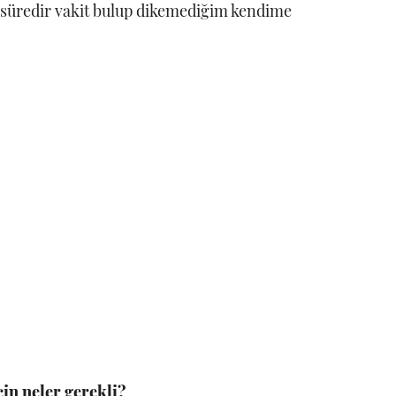
 süredir vakit bulup dikemediğim kendime
çin neler gerekli?