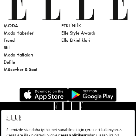
MODA
ETKLINLIK
GÜZELLİ
Moda Haberleri
Elle Style Awards
Saç
Trend
Elle Etkinlikleri
Makyaj
Stil
Cilt Bakı
Moda Haftaları
Sağlık
Defile
Parfüm
Mücevher & Saat