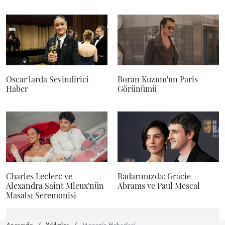
Oscar'larda Sevindirici
Boran Kuzum'un Paris
Haber
Görünümü
Charles Leclerc ve
Radarımızda: Gracie
Alexandra Saint Mleux'nün
Abrams ve Paul Mescal
Masalsı Seremonisi
Anasayfa
Yıldızlar
Magazin Haberleri