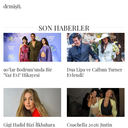
demişti.
SON HABERLER
90’lar Bodrum’unda Bir
Dua Lipa ve Callum Turner
"Yaz Evi" Hikayesi
Evlendi!
Gigi Hadid Bizi İlkbahara
Coachella 2026: Justin