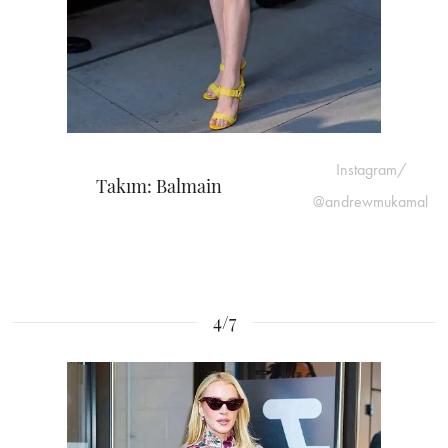
Instagram/
Takım: Balmain
@andrewmukamal
4/7