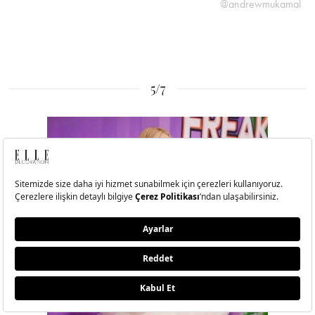
@andrewmukamal
5/7