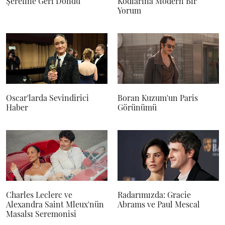
Şerefine Geri Döndü
Kodlarına Modern Bir
Yorum
Oscar'larda Sevindirici
Boran Kuzum'un Paris
Haber
Görünümü
Charles Leclerc ve
Radarımızda: Gracie
Alexandra Saint Mleux'nün
Abrams ve Paul Mescal
Masalsı Seremonisi