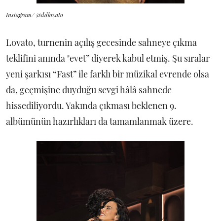
Instagram/ @ddlovato
Lovato, turnenin açılış gecesinde sahneye çıkma
teklifini anında "evet” diyerek kabul etmiş. Şu sıralar
yeni şarkısı “Fast” ile farklı bir müzikal evrende olsa
da, geçmişine duyduğu sevgi hâlâ sahnede
hissediliyordu. Yakında çıkması beklenen 9.
albümünün hazırlıkları da tamamlanmak üzere.