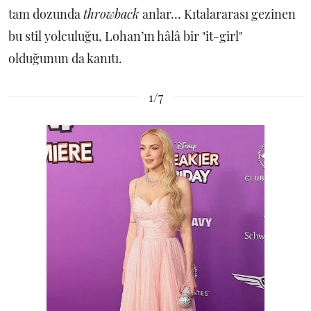
tam dozunda
throwback
anlar… Kıtalararası gezinen
bu stil yolculuğu, Lohan’ın hâlâ bir "it-girl"
olduğunun da kanıtı.
1/7