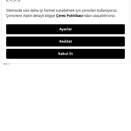
MODA
ETKLINLIK
GÜZELLİ
Moda Haberleri
Elle Style Awards
Saç
Trend
Elle Etkinlikleri
Makyaj
Stil
Cilt Bakı
Moda Haftaları
Sağlık
Defile
Parfüm
Mücevher & Saat