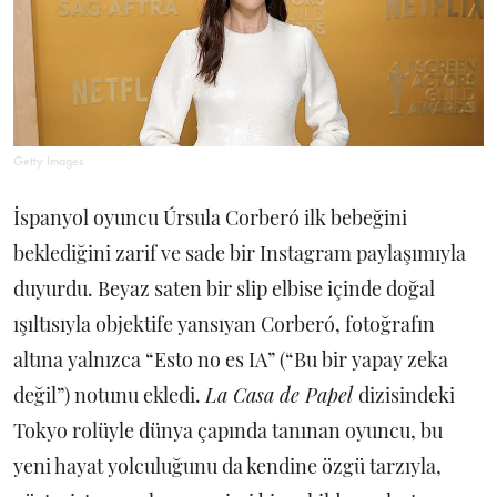
Getty Images
İspanyol oyuncu Úrsula Corberó ilk bebeğini
beklediğini zarif ve sade bir Instagram paylaşımıyla
duyurdu. Beyaz saten bir slip elbise içinde doğal
ışıltısıyla objektife yansıyan Corberó, fotoğrafın
altına yalnızca “Esto no es IA” (“Bu bir yapay zeka
değil”) notunu ekledi.
La Casa de Papel
dizisindeki
Tokyo rolüyle dünya çapında tanınan oyuncu, bu
yeni hayat yolculuğunu da kendine özgü tarzıyla,