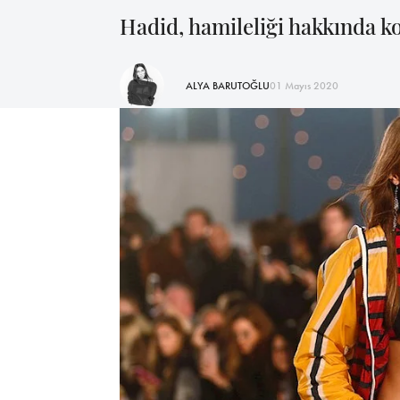
Hadid, hamileliği hakkında k
ALYA BARUTOĞLU
01 Mayıs 2020