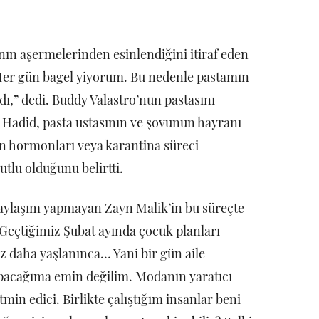
ın aşermelerinden esinlendiğini itiraf eden
Her gün bagel yiyorum. Bu nedenle pastamın
ı,” dedi. Buddy Valastro’nun pastasını
n Hadid, pasta ustasının ve şovunun hayranı
in hormonları veya karantina süreci
utlu olduğunu belirtti.
aylaşım yapmayan Zayn Malik’in bu süreçte
 Geçtiğimiz Şubat ayında çocuk planları
 daha yaşlanınca… Yani bir gün aile
acağıma emin değilim. Modanın yaratıcı
min edici. Birlikte çalıştığım insanlar beni