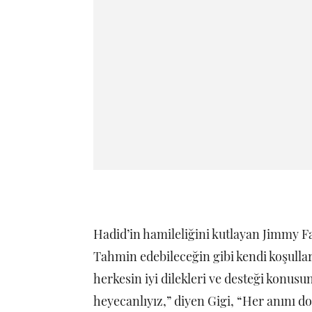
Hadid’in hamileliğini kutlayan Jimmy F
Tahmin edebileceğin gibi kendi koşulla
herkesin iyi dilekleri ve desteği konus
heyecanlıyız,” diyen Gigi, “Her anını d