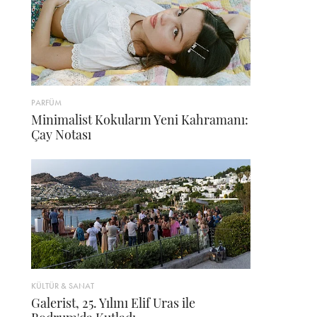
PARFÜM
Minimalist Kokuların Yeni Kahramanı:
Çay Notası
KÜLTÜR & SANAT
Galerist, 25. Yılını Elif Uras ile