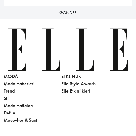
GÖNDER
MODA
ETKLINLIK
GÜZELLİ
Moda Haberleri
Elle Style Awards
Saç
Trend
Elle Etkinlikleri
Makyaj
Stil
Cilt Bakı
Moda Haftaları
Sağlık
Defile
Parfüm
Mücevher & Saat