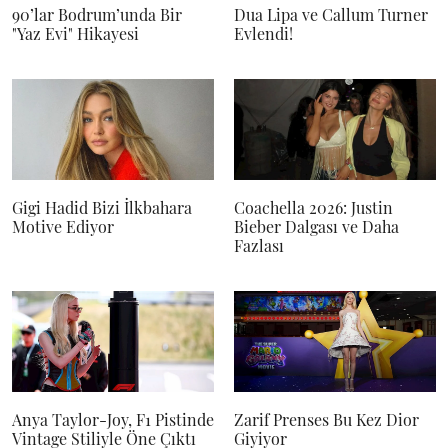
90’lar Bodrum’unda Bir
Dua Lipa ve Callum Turner
"Yaz Evi" Hikayesi
Evlendi!
Gigi Hadid Bizi İlkbahara
Coachella 2026: Justin
Motive Ediyor
Bieber Dalgası ve Daha
Fazlası
Anya Taylor-Joy, F1 Pistinde
Zarif Prenses Bu Kez Dior
Vintage Stiliyle Öne Çıktı
Giyiyor