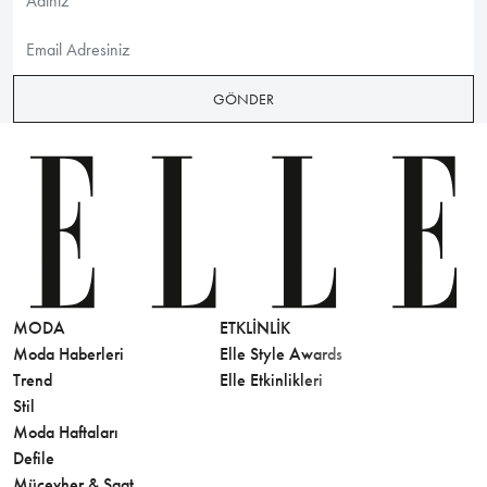
GÖNDER
MODA
ETKLINLIK
GÜZELLİ
Moda Haberleri
Elle Style Awards
Saç
Trend
Elle Etkinlikleri
Makyaj
Stil
Cilt Bakı
Moda Haftaları
Sağlık
Defile
Parfüm
Mücevher & Saat