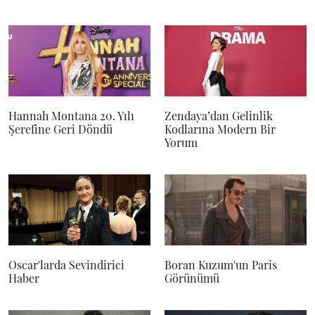
Hannah Montana 20. Yılı
Zendaya’dan Gelinlik
Şerefine Geri Döndü
Kodlarına Modern Bir
Yorum
Oscar'larda Sevindirici
Boran Kuzum'un Paris
Haber
Görünümü