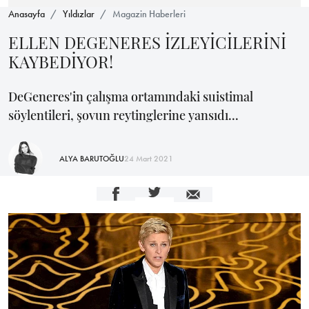
Anasayfa
Yıldızlar
Magazin Haberleri
ELLEN DEGENERES İZLEYİCİLERİNİ
KAYBEDİYOR!
DeGeneres'in çalışma ortamındaki suistimal
söylentileri, şovun reytinglerine yansıdı...
ALYA BARUTOĞLU
24 Mart 2021