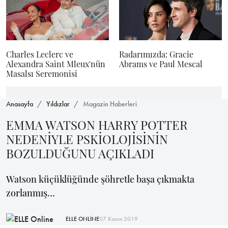
Charles Leclerc ve
Radarımızda: Gracie
Alexandra Saint Mleux'nün
Abrams ve Paul Mescal
Masalsı Seremonisi
Anasayfa
Yıldızlar
Magazin Haberleri
EMMA WATSON HARRY POTTER
NEDENİYLE PSKİOLOJİSİNİN
BOZULDUĞUNU AÇIKLADI
Watson küçüklüğünde şöhretle başa çıkmakta
zorlanmış...
ELLE ONLİNE
07 Kasım 2019