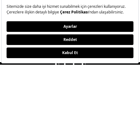
Stil
Cilt Bakı
Moda Haftaları
Sağlık
Defile
Parfüm
Mücevher & Saat
© Big Medya Teknoloji A.Ş. Altunizade Mahallesi Kuşbakışı
Caddesi No:27/1 Üsküdar/İstanbul
Abonelik
Künye
Aydınlatma Metni
Çerezleri Sıfırla
Copyright © 2026 - Tüm Hakları Saklıdır.