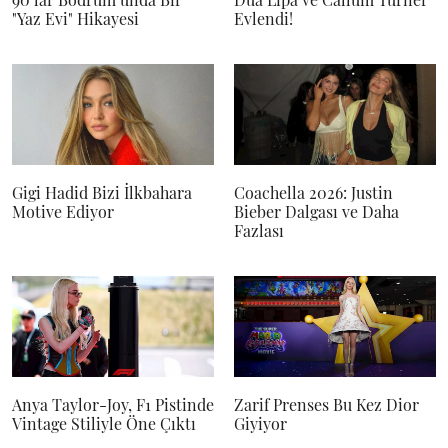
"Yaz Evi" Hikayesi
Evlendi!
Gigi Hadid Bizi İlkbahara
Coachella 2026: Justin
Motive Ediyor
Bieber Dalgası ve Daha
Fazlası
Anya Taylor-Joy, F1 Pistinde
Zarif Prenses Bu Kez Dior
Vintage Stiliyle Öne Çıktı
Giyiyor