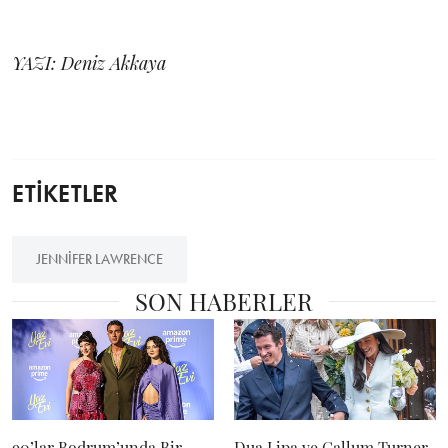
YAZI: Deniz Akkaya
ETİKETLER
JENNIFER LAWRENCE
SON HABERLER
90’lar Bodrum’unda Bir
Dua Lipa ve Callum Turner