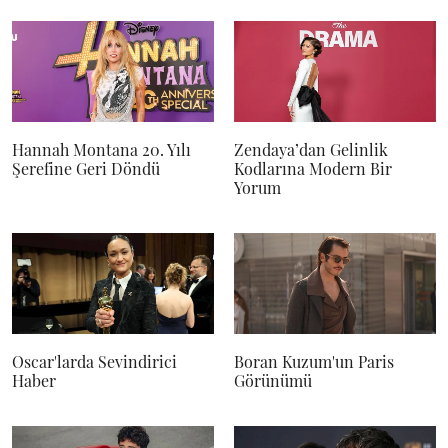
Hannah Montana 20. Yılı
Zendaya’dan Gelinlik
Şerefine Geri Döndü
Kodlarına Modern Bir
Yorum
Oscar'larda Sevindirici
Boran Kuzum'un Paris
Haber
Görünümü