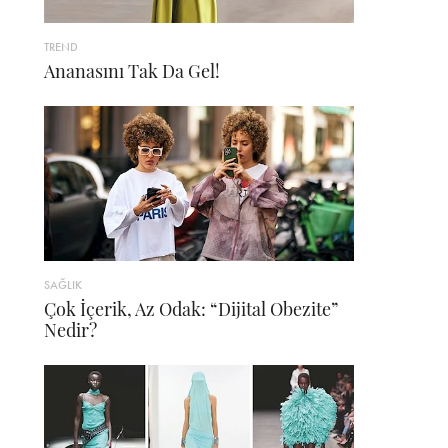
TREND
Ananasını Tak Da Gel!
SAĞLIK
Çok İçerik, Az Odak: “Dijital Obezite”
Nedir?