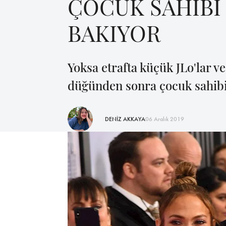
ÇOCUK SAHİBİ
BAKIYOR
Yoksa etrafta küçük JLo'lar v
düğünden sonra çocuk sahibi 
DENİZ AKKAYA
06 Aralık 2019