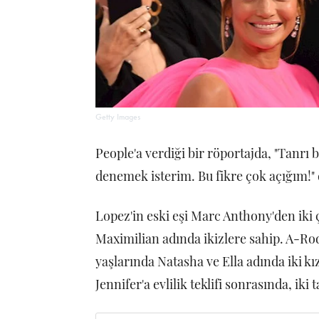
Getty Images
People'a verdiği bir röportajda, "Tanrı
denemek isterim. Bu fikre çok açığım!" 
Lopez'in eski eşi Marc Anthony'den iki 
Maximilian adında ikizlere sahip. A-Rod'
yaşlarında Natasha ve Ella adında iki k
Jennifer'a evlilik teklifi sonrasında, iki