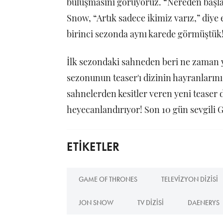
buluşmasını görüyoruz. “Nereden başl
Snow, “Artık sadece ikimiz varız,” diye 
birinci sezonda aynı karede görmüştük
İlk sezondaki sahneden beri ne zaman y
sezonunun teaser'ı dizinin hayranların
sahnelerden kesitler veren yeni teaser 
heyecanlandırıyor! Son 10 gün sevgili 
ETİKETLER
GAME OF THRONES
TELEVIZYON DIZISI
JON SNOW
TV DIZISI
DAENERYS