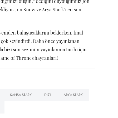
adığımızı düşün,” dediğini duyduğumuz Jon
ekliyor. Jon Snow ve Arya Stark’ı en son
!
eniden buluşucaklarını beklerken, final
ı çok sevindirdi. Daha önce yayınlanan
da bizi son sezonun yayınlanma tarihi için
Game of Thrones hayranları!
SANSA STARK
DIZI
ARYA STARK