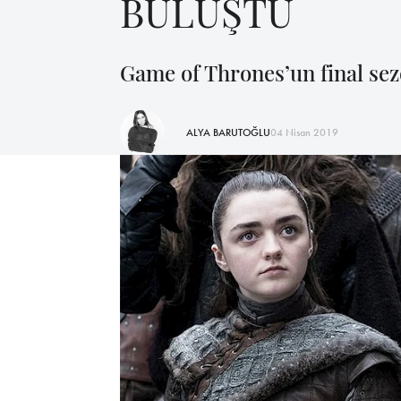
BULUŞTU
Game of Thrones’un final sez
ALYA BARUTOĞLU
04 Nisan 2019