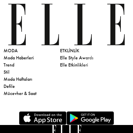
MODA
ETKLINLIK
GÜZELLİ
Moda Haberleri
Elle Style Awards
Saç
Trend
Elle Etkinlikleri
Makyaj
Stil
Cilt Bakı
Moda Haftaları
Sağlık
Defile
Parfüm
Mücevher & Saat