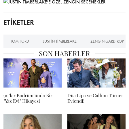
ETİKETLER
TOM FORD
JUSTIN TIMBERLAKE
ZENGIN GARDIROP
SON HABERLER
90’lar Bodrum’unda Bir
Dua Lipa ve Callum Turner
"Yaz Evi" Hikayesi
Evlendi!