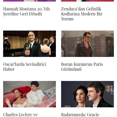
Hannah Montana 20. Yılı
Zendaya’dan Gelinlik
Şerefine Geri Döndü
Kodlarına Modern Bir
Yorum
Oscar'larda Sevindirici
Boran Kuzum'un Paris
Haber
Görünümü
Charles Leclerc ve
Radarımızda: Gracie