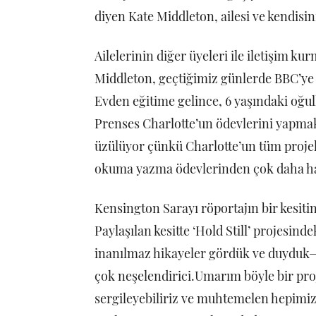
diyen Kate Middleton, ailesi ve kendisin
Ailelerinin diğer üyeleri ile iletişim k
Middleton, geçtiğimiz günlerde BBC’ye v
Evden eğitime gelince, 6 yaşındaki oğul
Prenses Charlotte’un ödevlerini yapmak
üzülüyor çünkü Charlotte’un tüm proje
okuma yazma ödevlerinden çok daha hav
Kensington Sarayı röportajın bir kesiti
Paylaşılan kesitte ‘Hold Still’ projesi
inanılmaz hikayeler gördük ve duyduk—
çok neşelendirici.Umarım böyle bir pro
sergileyebiliriz ve muhtemelen hepimiz