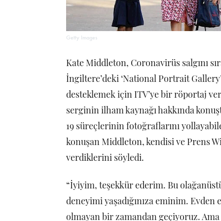
Getty Images
Kate Middleton, Coronavirüs salgını sır
İngiltere’deki ‘National Portrait Gallery’ 
desteklemek için ITV’ye bir röportaj ver
serginin ilham kaynağı hakkında konuşt
19 süreçlerinin fotoğraflarını yollayabi
konuşan Middleton, kendisi ve Prens Wi
verdiklerini söyledi.
“İyiyim, teşekkür ederim. Bu olağanüstü.
deneyimi yaşadığınıza eminim. Evden eğ
olmayan bir zamandan geçiyoruz. Ama i