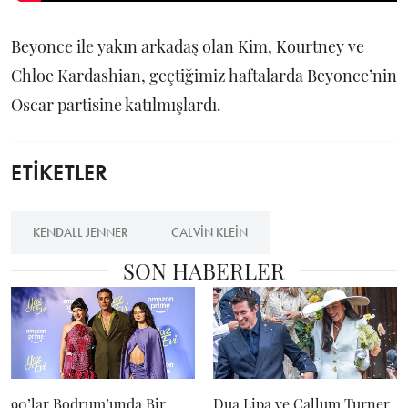
Beyonce ile yakın arkadaş olan Kim, Kourtney ve
Chloe Kardashian, geçtiğimiz haftalarda Beyonce’nin
Oscar partisine katılmışlardı.
ETİKETLER
KENDALL JENNER
CALVIN KLEIN
SON HABERLER
90’lar Bodrum’unda Bir
Dua Lipa ve Callum Turner