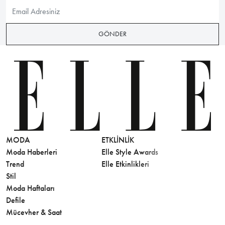
GÖNDER
MODA
ETKLINLIK
GÜZELLİ
Moda Haberleri
Elle Style Awards
Saç
Trend
Elle Etkinlikleri
Makyaj
Stil
Cilt Bakı
Moda Haftaları
Sağlık
Defile
Parfüm
Mücevher & Saat