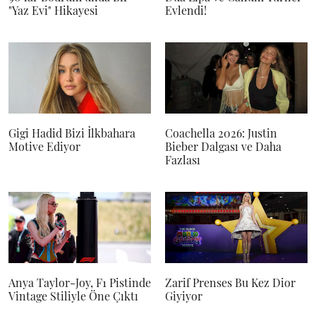
"Yaz Evi" Hikayesi
Evlendi!
Gigi Hadid Bizi İlkbahara
Coachella 2026: Justin
Motive Ediyor
Bieber Dalgası ve Daha
Fazlası
Anya Taylor-Joy, F1 Pistinde
Zarif Prenses Bu Kez Dior
Vintage Stiliyle Öne Çıktı
Giyiyor