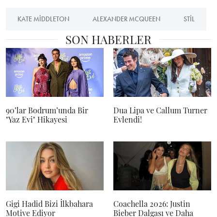
KATE MIDDLETON
ALEXANDER MCQUEEN
STIL
SON HABERLER
90’lar Bodrum’unda Bir
Dua Lipa ve Callum Turner
"Yaz Evi" Hikayesi
Evlendi!
Gigi Hadid Bizi İlkbahara
Coachella 2026: Justin
Motive Ediyor
Bieber Dalgası ve Daha