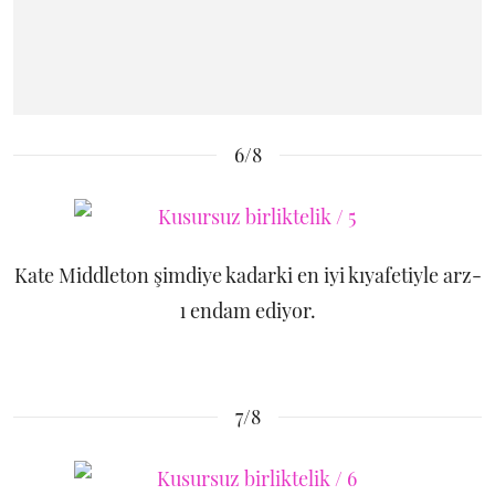
6/8
Kate Middleton şimdiye kadarki en iyi kıyafetiyle arz-
ı endam ediyor.
7/8