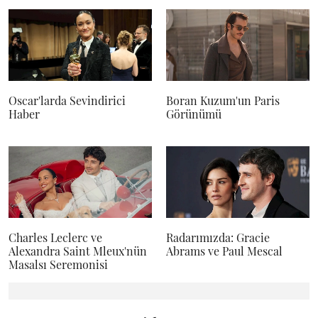
Oscar'larda Sevindirici
Boran Kuzum'un Paris
Haber
Görünümü
Charles Leclerc ve
Radarımızda: Gracie
Alexandra Saint Mleux'nün
Abrams ve Paul Mescal
Masalsı Seremonisi