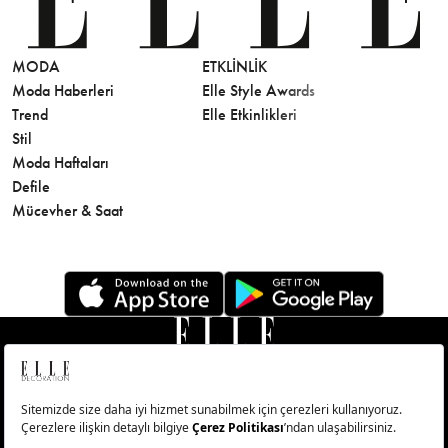
MODA
ETKLINLIK
GÜZELLİ
Moda Haberleri
Elle Style Awards
Saç
Trend
Elle Etkinlikleri
Makyaj
Stil
Cilt Bakı
Moda Haftaları
Sağlık
Defile
Parfüm
Mücevher & Saat