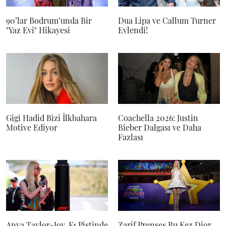
90’lar Bodrum’unda Bir
Dua Lipa ve Callum Turner
"Yaz Evi" Hikayesi
Evlendi!
Gigi Hadid Bizi İlkbahara
Coachella 2026: Justin
Motive Ediyor
Bieber Dalgası ve Daha
Fazlası
Anya Taylor-Joy, F1 Pistinde
Zarif Prenses Bu Kez Dior