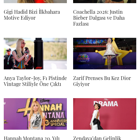
Gigi Hadid Bizi İlkbahara
Coachella 2026: Justin
Motive Ediyor
Bieber Dalgası ve Daha
Fazlası
Anya Taylor-Joy, F1 Pistinde
Zarif Prenses Bu Kez Dior
Vintage Stiliyle Öne Çıktı
Giyiyor
Hannah Montana 20. Yılı
Zendaya’dan Gelinlik