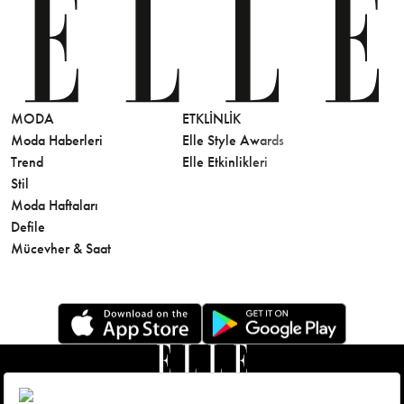
MODA
ETKLINLIK
GÜZELLİ
Moda Haberleri
Elle Style Awards
Saç
Trend
Elle Etkinlikleri
Makyaj
Stil
Cilt Bakı
Moda Haftaları
Sağlık
Defile
Parfüm
Mücevher & Saat