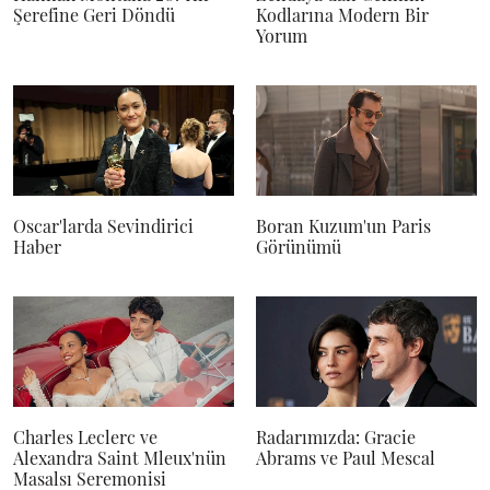
Şerefine Geri Döndü
Kodlarına Modern Bir
Yorum
Oscar'larda Sevindirici
Boran Kuzum'un Paris
Haber
Görünümü
Charles Leclerc ve
Radarımızda: Gracie
Alexandra Saint Mleux'nün
Abrams ve Paul Mescal
Masalsı Seremonisi