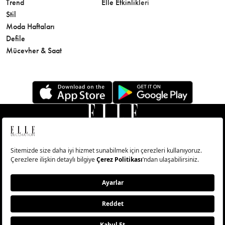
Trend
Elle Etkinlikleri
Makyaj
Stil
Cilt Bakı
Moda Haftaları
Sağlık
Defile
Parfüm
Mücevher & Saat
© Big Medya Teknoloji A.Ş. Altunizade Mahallesi Kuşbakışı
Caddesi No:27/1 Üsküdar/İstanbul
Abonelik
Künye
Aydınlatma Metni
Çerezleri Sıfırla
Copyright © 2026 - Tüm Hakları Saklıdır.