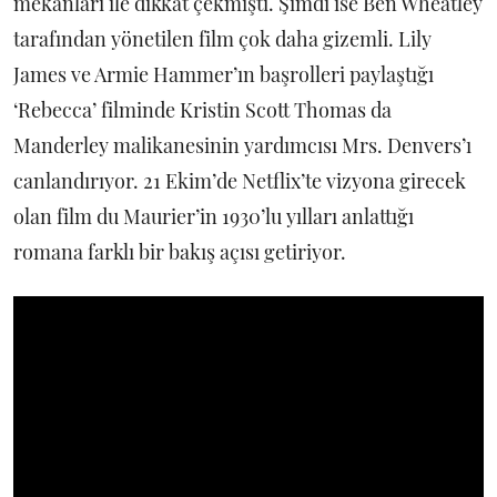
mekanları ile dikkat çekmişti. Şimdi ise Ben Wheatley
tarafından yönetilen film çok daha gizemli. Lily
James ve Armie Hammer’ın başrolleri paylaştığı
‘Rebecca’ filminde Kristin Scott Thomas da
Manderley malikanesinin yardımcısı Mrs. Denvers’ı
canlandırıyor. 21 Ekim’de Netflix’te vizyona girecek
olan film du Maurier’in 1930’lu yılları anlattığı
romana farklı bir bakış açısı getiriyor.