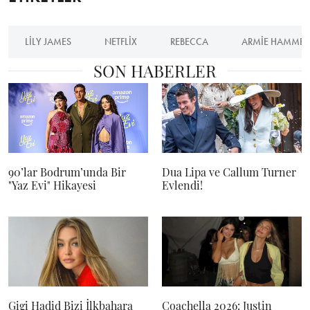
LILY JAMES
NETFLIX
REBECCA
ARMIE HAMMER
SON HABERLER
90’lar Bodrum’unda Bir
Dua Lipa ve Callum Turner
"Yaz Evi" Hikayesi
Evlendi!
Gigi Hadid Bizi İlkbahara
Coachella 2026: Justin