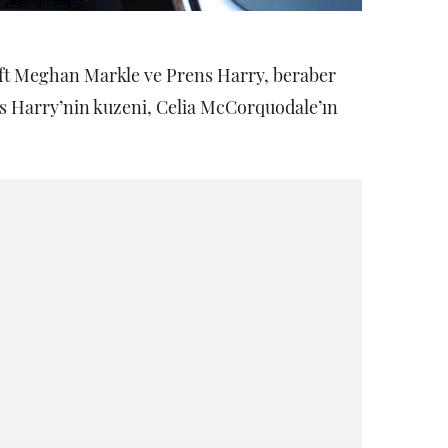
ift Meghan Markle ve Prens Harry, beraber
ens Harry’nin kuzeni, Celia McCorquodale’ın