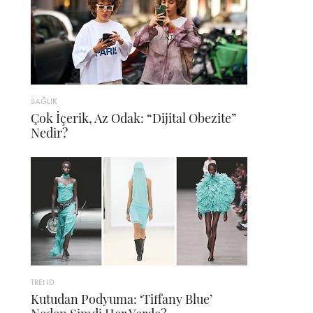
SAĞLIK
Çok İçerik, Az Odak: “Dijital Obezite”
Nedir?
TREND
Kutudan Podyuma: ‘Tiffany Blue’