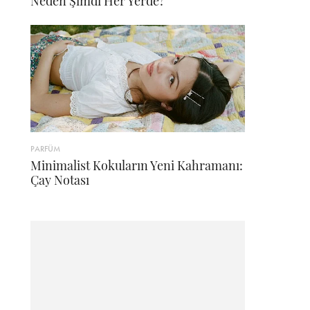
Neden Şimdi Her Yerde?
PARFÜM
Minimalist Kokuların Yeni Kahramanı:
Çay Notası