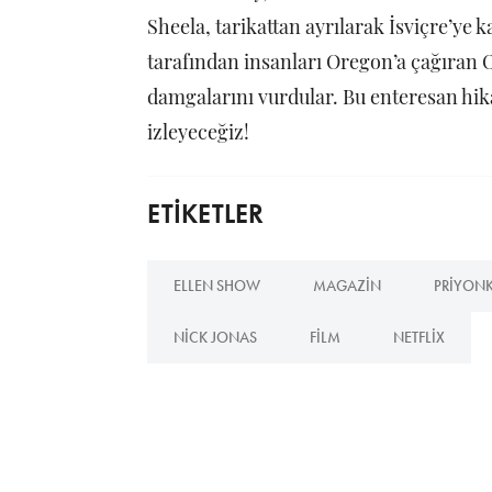
Sheela, tarikattan ayrılarak İsviçre’ye
tarafından insanları Oregon’a çağıran 
damgalarını vurdular. Bu enteresan hik
izleyeceğiz!
ETİKETLER
ELLEN SHOW
MAGAZIN
PRIYON
NICK JONAS
FILM
NETFLIX