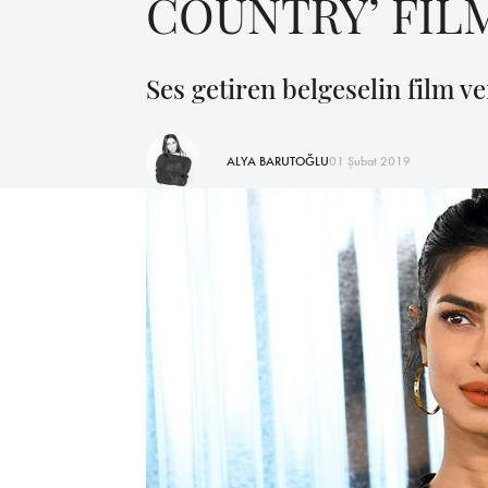
COUNTRY’ FİL
Ses getiren belgeselin film 
ALYA BARUTOĞLU
01 Şubat 2019