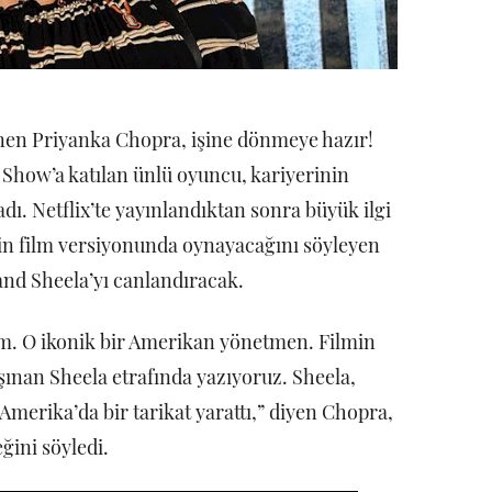
lenen Priyanka Chopra, işine dönmeye hazır!
 Show’a katılan ünlü oyuncu, kariyerinin
adı. Netflix’te yayınlandıktan sonra büyük ilgi
nin film versiyonunda oynayacağını söyleyen
nd Sheela’yı canlandıracak.
rum. O ikonik bir Amerikan yönetmen. Filmin
şınan Sheela etrafında yazıyoruz. Sheela,
merika’da bir tarikat yarattı,” diyen Chopra,
ğini söyledi.