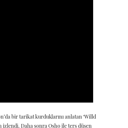
’da bir tarikat kurduklarını anlatan ‘Willd
n izlendi. Daha sonra Osho ile ters düşen