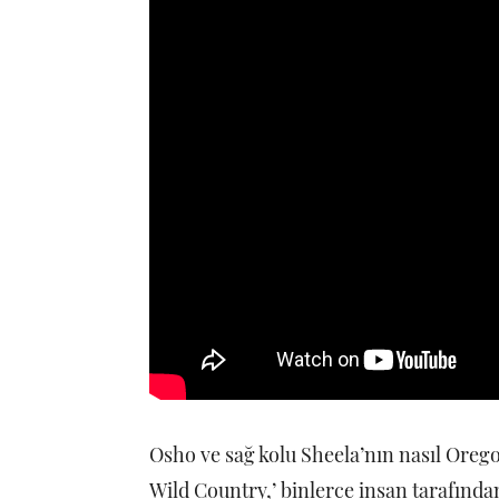
Osho ve sağ kolu Sheela’nın nasıl Oregon
Wild Country,’ binlerce insan tarafında