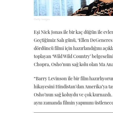
Getty Images
Eşi Nick Jonas ile bir kaç düğün ile ev
Geçtiğimiz Salı günü, ‘Ellen DeGeneres
dördüncü filmi için hazırlandığını açıkl
toplayan ‘Wild Wild Country’ belgeseli
Chopra, Osho’nun sağ kolu olan Ma Ana
“Barry Levinson ile bir film hazırlıyo
hikayesini Hindistan’dan Amerika’ya ta
Osho’nun sağ koluydu ve çok kurnazdı. A
aynı zamanda filmin yapımını üstlenece