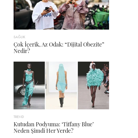
SAĞLIK
Çok İçerik, Az Odak: “Dijital Obezite”
Nedir?
TREND
Kutudan Podyuma: ‘Tiffany Blue’
Neden Şimdi Her Yerde?