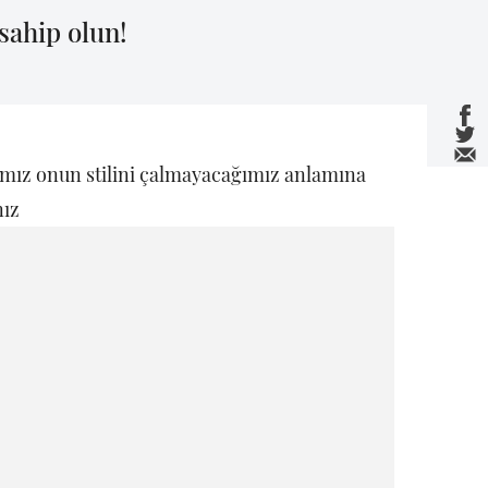
 sahip olun!
amız onun stilini çalmayacağımız anlamına
nız