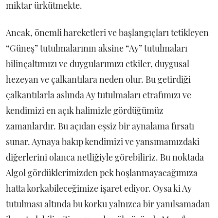
miktar ürkütmekte.
Ancak, önemli hareketleri ve başlangıçları tetikleyen
“Güneş” tutulmalarının aksine “Ay” tutulmaları
bilinçaltımızı ve duygularımızı etkiler, duygusal
hezeyan ve çalkantılara neden olur. Bu getirdiği
çalkantılarla aslında Ay tutulmaları etrafımızı ve
kendimizi en açık halimizle gördüğümüz
zamanlardır. Bu açıdan eşsiz bir aynalama fırsatı
sunar. Aynaya bakıp kendimizi ve yansımamızdaki
diğerlerini olanca netliğiyle görebiliriz. Bu noktada
Algol gördüklerimizden pek hoşlanmayacağımıza
hatta korkabileceğimize işaret ediyor. Oysa ki Ay
tutulması altında bu korku yalnızca bir yanılsamadan