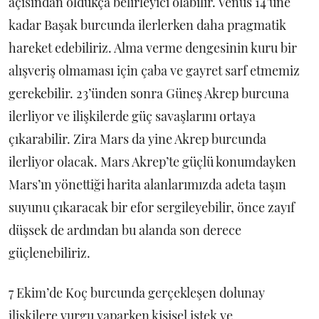
açısından oldukça belirleyici olabilir. Venüs 14’üne
kadar Başak burcunda ilerlerken daha pragmatik
hareket edebiliriz. Alma verme dengesinin kuru bir
alışveriş olmaması için çaba ve gayret sarf etmemiz
gerekebilir. 23’ünden sonra Güneş Akrep burcuna
ilerliyor ve ilişkilerde güç savaşlarını ortaya
çıkarabilir. Zira Mars da yine Akrep burcunda
ilerliyor olacak. Mars Akrep’te güçlü konumdayken
Mars’ın yönettiği harita alanlarımızda adeta taşın
suyunu çıkaracak bir efor sergileyebilir, önce zayıf
düşsek de ardından bu alanda son derece
güçlenebiliriz.
7 Ekim’de Koç burcunda gerçekleşen dolunay
ilişkilere vurgu yaparken kişisel istek ve