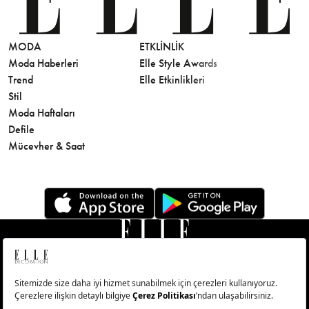
MODA
ETKLINLIK
GÜZELLİ
Moda Haberleri
Elle Style Awards
Saç
Trend
Elle Etkinlikleri
Makyaj
Stil
Cilt Bakı
Moda Haftaları
Sağlık
Defile
Parfüm
Mücevher & Saat