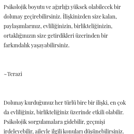
Psikolojik boyutu ve ağırlığı yüksek olabilecek bir
dolunay geçirebilirsiniz. İlişkinizden size kalan,
paylaşımlarınız, evliliğinizin, birlikteliğinizin,
ortaklığınızın size getirdikleri üzerinden bir
farkındalık yaşayabilirsiniz.
~Terazi
Dolunay kurduğunuz her türlü bire bir ilişki, en çok
da evliliğiniz, birlikteliğiniz üzerinde etkili olabilir.
Psikolojik sorgulamalara gidebilir, geçmişi
irdeleyebilir, aileyle ilgili konuları düşünebilirsiniz.