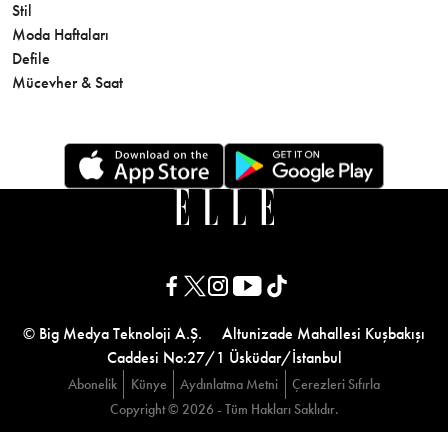
Stil
Cilt Bakı
Moda Haftaları
Sağlık
Defile
Parfüm
Mücevher & Saat
© Big Medya Teknoloji A.Ş. Altunizade Mahallesi Kuşbakışı
Caddesi No:27/1 Üsküdar/İstanbul
Abonelik
Künye
Aydınlatma Metni
Çerezleri Sıfırla
Copyright © 2026 - Tüm Hakları Saklıdır.