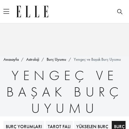
Anasayfa
Astroloji
Burç Uyumu
Yengeç ve Başak Burç Uyumu
YENGEÇ VE
BAŞAK BURÇ
UYUMU
BURÇ YORUMLARI
TAROT FALI
YÜKSELEN BURÇ
BURÇ 