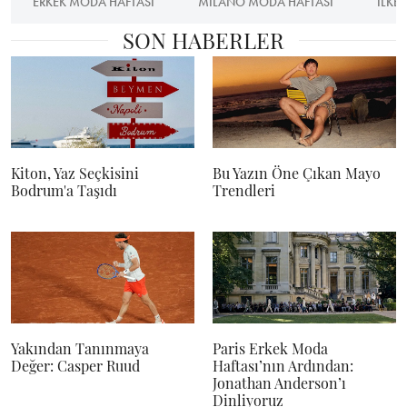
ERKEK MODA HAFTASI
MILANO MODA HAFTASI
ILKB
SON HABERLER
Kiton, Yaz Seçkisini
Bu Yazın Öne Çıkan Mayo
Bodrum'a Taşıdı
Trendleri
Yakından Tanınmaya
Paris Erkek Moda
Değer: Casper Ruud
Haftası’nın Ardından:
Jonathan Anderson’ı
Dinliyoruz