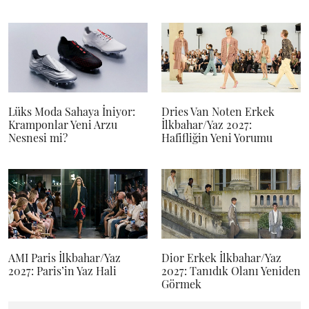
Lüks Moda Sahaya İniyor:
Dries Van Noten Erkek
Kramponlar Yeni Arzu
İlkbahar/Yaz 2027:
Nesnesi mi?
Hafifliğin Yeni Yorumu
AMI Paris İlkbahar/Yaz
Dior Erkek İlkbahar/Yaz
2027: Paris’in Yaz Hali
2027: Tanıdık Olanı Yeniden
Görmek