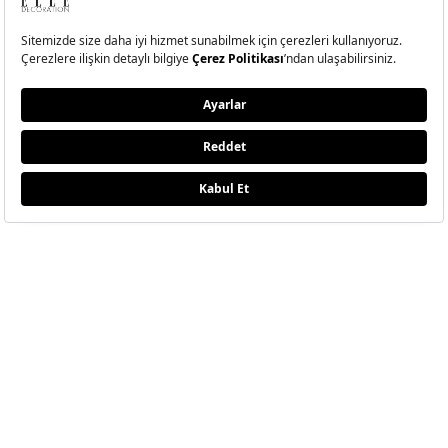
ELLE Temmuz-Ağustos
2026 Sayısı Çıktı!
Hande Erçel ile kendi kıyısında, kendi dengesini bulan, sadeliğin
ritminde ilerleyen bir yolculuğa çıktık.
BU SAYIDA NELER VAR?