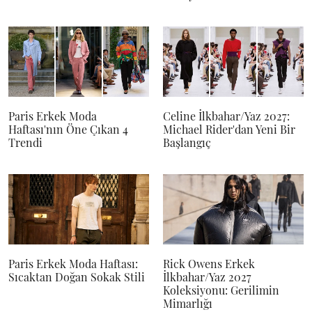
Paris Erkek Moda
Celine İlkbahar/Yaz 2027:
Haftası'nın Öne Çıkan 4
Michael Rider'dan Yeni Bir
Trendi
Başlangıç
Paris Erkek Moda Haftası:
Rick Owens Erkek
Sıcaktan Doğan Sokak Stili
İlkbahar/Yaz 2027
Koleksiyonu: Gerilimin
Mimarlığı