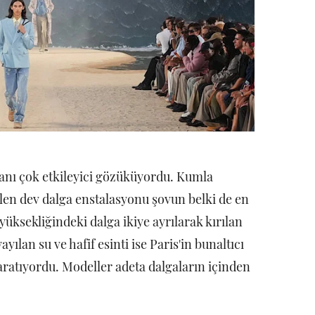
lanı çok etkileyici gözüküyordu. Kumla
n dev dalga enstalasyonu şovun belki de en
yüksekliğindeki dalga ikiye ayrılarak kırılan
yılan su ve hafif esinti ise Paris'in bunaltıcı
aratıyordu. Modeller adeta dalgaların içinden