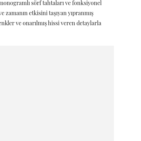
 monogramlı sörf tahtaları ve fonksiyonel
 ve zamanın etkisini taşıyan yıpranmış
kler ve onarılmış hissi veren detaylarla