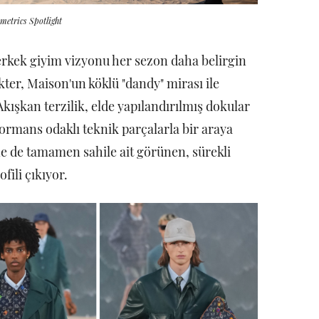
etrics Spotlight
 erkek giyim vizyonu her sezon daha belirgin
kter, Maison'un köklü "dandy" mirası ile
kışkan terzilik, elde yapılandırılmış dokular
ormans odaklı teknik parçalarla bir araya
ne de tamamen sahile ait görünen, sürekli
fili çıkıyor.