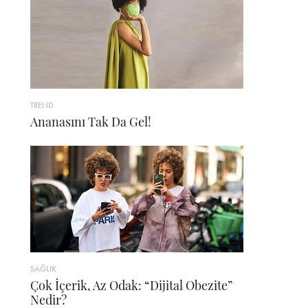
TREND
Ananasını Tak Da Gel!
SAĞLIK
Çok İçerik, Az Odak: “Dijital Obezite”
Nedir?