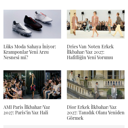
Lüks Moda Sahaya İniyor:
Dries Van Noten Erkek
Kramponlar Yeni Arzu
İlkbahar/Yaz 2027:
Nesnesi mi?
Hafifliğin Yeni Yorumu
AMI Paris İlkbahar/Yaz
Dior Erkek İlkbahar/Yaz
2027: Paris’in Yaz Hali
2027: Tanıdık Olanı Yeniden
Görmek