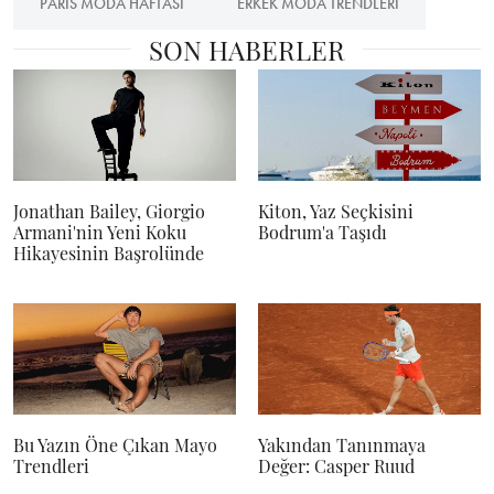
PARIS MODA HAFTASI
ERKEK MODA TRENDLERI
SON HABERLER
Jonathan Bailey, Giorgio
Kiton, Yaz Seçkisini
Armani'nin Yeni Koku
Bodrum'a Taşıdı
Hikayesinin Başrolünde
Bu Yazın Öne Çıkan Mayo
Yakından Tanınmaya
Trendleri
Değer: Casper Ruud