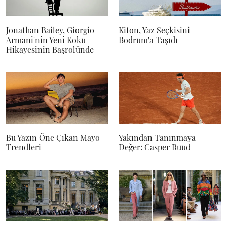
Jonathan Bailey, Giorgio
Kiton, Yaz Seçkisini
Armani'nin Yeni Koku
Bodrum'a Taşıdı
Hikayesinin Başrolünde
Bu Yazın Öne Çıkan Mayo
Yakından Tanınmaya
Trendleri
Değer: Casper Ruud