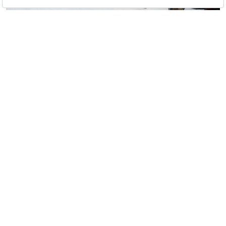
Loewe
25 Haziran Perşembe günü ise modanın avangard
isimlerine ayrılmış durumda. Issey Miyake, Rick
Owens ve Yohji Yamamoto'nun ardından akşam
Dries Van Noten podyumda olacak.
26 Haziran Cuma günü podyum sokak kültürünün
etkisinde. Junya Watanabe Man, Maison Mihara
Yasuhiro ve Willy Chavarria tasarımlarının ardından
akşam saatlerinde Comme des Garçons Homme Plus
ve Vetements podyumda olacak. 27 Haziran