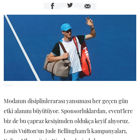
Gucci
Modanın disiplinlerarası yansıması her geçen gün
etki alanını büyütüyor. Sponsorluklardan, event'lere
biz de bu çapraz kesişimden oldukça keyif alıyoruz.
Louis Vuitton'un Jude Bellingham'lı kampanyaları,