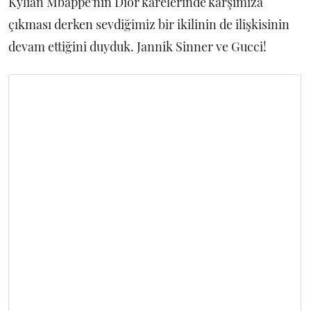
Kylian Mbappé'nin Dior karelerinde karşımıza
çıkması derken sevdiğimiz bir ikilinin de ilişkisinin
devam ettiğini duyduk. Jannik Sinner ve Gucci!