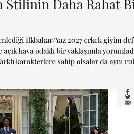
 Stilinin Daha Rahat B
nlediği İlkbahar/Yaz 2027 erkek giyim defi
e açık hava odaklı bir yaklaşımla yorumla
farklı karakterlere sahip olsalar da aynı r