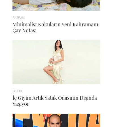
PARFÜM
Minimalist Kokuların Yeni Kahramanı:
Çay Notası
TREND
İç Giyim Artık Yatak Odasının Dışında
Yaşıyor