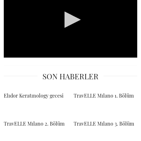
0
seconds
of
SON HABERLER
0
seconds
Elıdor Keratınology gecesi
TravELLE Mılano 1. Bölüm
TravELLE Mılano 2. Bölüm
TravELLE Mılano 3. Bölüm