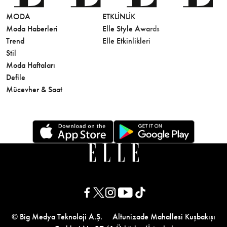
MODA
ETKLINLIK
GÜZELLİ
Moda Haberleri
Elle Style Awards
Saç
Trend
Elle Etkinlikleri
Makyaj
Stil
Cilt Bakı
Moda Haftaları
Sağlık
Defile
Parfüm
Mücevher & Saat
© Big Medya Teknoloji A.Ş. Altunizade Mahallesi Kuşbakışı