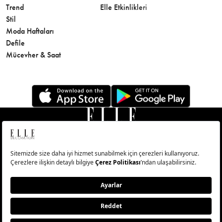
Trend
Elle Etkinlikleri
Makyaj
Stil
Cilt Bakı
Moda Haftaları
Sağlık
Defile
Parfüm
Mücevher & Saat
© Big Medya Teknoloji A.Ş. Altunizade Mahallesi Kuşbakışı
Caddesi No:27/1 Üsküdar/İstanbul
Abonelik
Künye
Aydınlatma Metni
Çerezleri Sıfırla
Copyright © 2026 - Tüm Hakları Saklıdır.