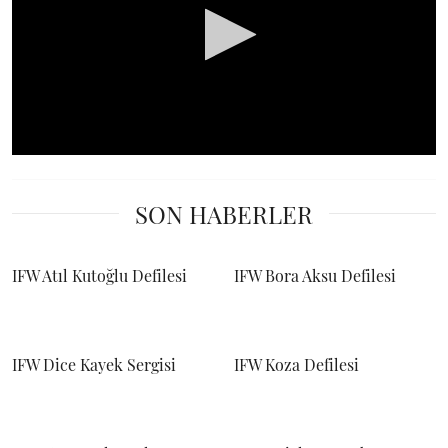
0
seconds
of
SON HABERLER
0
seconds
IFW Atıl Kutoğlu Defilesi
IFW Bora Aksu Defilesi
IFW Dice Kayek Sergisi
IFW Koza Defilesi