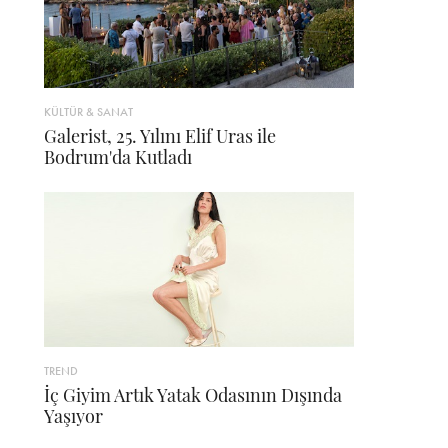
KÜLTÜR & SANAT
Galerist, 25. Yılını Elif Uras ile
Bodrum'da Kutladı
TREND
İç Giyim Artık Yatak Odasının Dışında
Yaşıyor