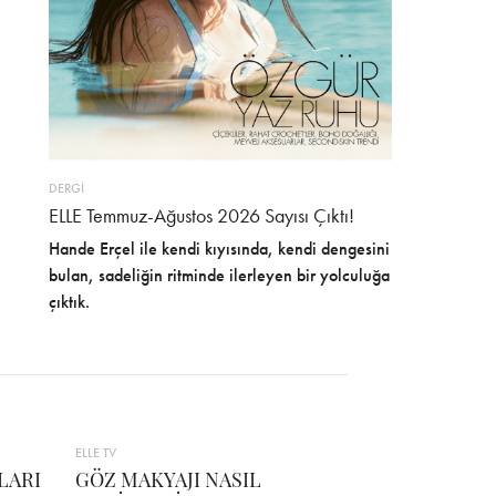
DERGİ
ELLE Temmuz-Ağustos 2026 Sayısı Çıktı!
Hande Erçel ile kendi kıyısında, kendi dengesini
bulan, sadeliğin ritminde ilerleyen bir yolculuğa
çıktık.
ELLE TV
LARI
GÖZ MAKYAJI NASIL