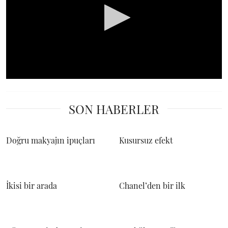
0
seconds
of
SON HABERLER
0
seconds
Doğru makyajın ipuçları
Kusursuz efekt
İkisi bir arada
Chanel’den bir ilk