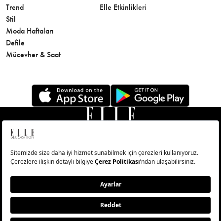
Trend
Elle Etkinlikleri
Makyaj
Stil
Cilt Bakı
Moda Haftaları
Sağlık
Defile
Parfüm
Mücevher & Saat
© Big Medya Teknoloji A.Ş. Altunizade Mahallesi Kuşbakışı
Caddesi No:27/1 Üsküdar/İstanbul
Abonelik
Künye
Aydınlatma Metni
Çerezleri Sıfırla
Copyright © 2026 - Tüm Hakları Saklıdır.