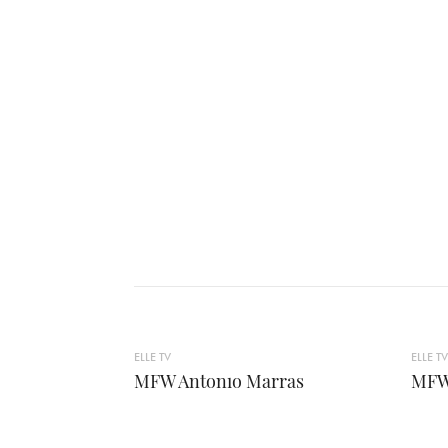
ELLE TV
ELLE TV
MFW Antonıo Marras
MFW