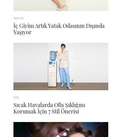
TREND
İç Giyim Artık Yatak Odasının Dışında
Yaşıyor
STİL
Sıcak Havalarda Ofis Şıklığını
Korumak İçin 7 Stil Önerisi