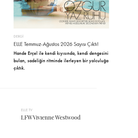
DERGİ
ELLE Temmuz-Ağustos 2026 Sayısı Çıktı!
Hande Erçel ile kendi kıyısında, kendi dengesini
bulan, sadeliğin ritminde ilerleyen bir yolculuğa
çıktık.
ELLE TV
LFW Vıvıenne Westwood