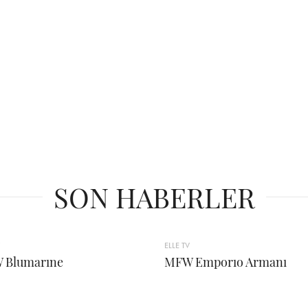
SON HABERLER
ELLE TV
 Blumarıne
MFW Emporıo Armanı