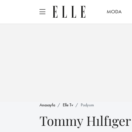
MODA
Anasayfa
Elle Tv
Podyum
Tommy Hılfıger