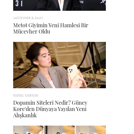
MÜCEVHER & SAAT
Metot Giyimin Yeni Hamlesi Bir
Mücevher Oldu
KİŞİSEL İLİŞKİLER
Dopamin Siteleri Nedir? Güney
Kore'den Dünyaya Yayılan Yeni
Alışkanlık