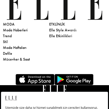
MODA
ETKLINLIK
GÜZELLİ
Moda Haberleri
Elle Style Awards
Saç
Trend
Elle Etkinlikleri
Makyaj
Stil
Cilt Bakı
Moda Haftaları
Sağlık
Defile
Parfüm
Mücevher & Saat