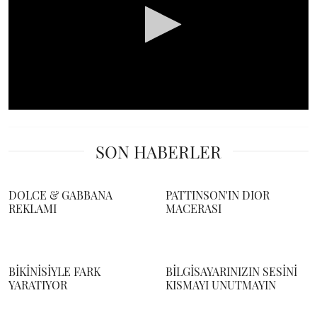
0
seconds
of
SON HABERLER
0
seconds
DOLCE & GABBANA
PATTINSON'IN DIOR
REKLAMI
MACERASI
BİKİNİSİYLE FARK
BİLGİSAYARINIZIN SESİNİ
YARATIYOR
KISMAYI UNUTMAYIN