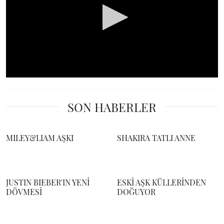
0
seconds
of
SON HABERLER
0
seconds
MILEY&LIAM AŞKI
SHAKIRA TATLI ANNE
JUSTIN BIEBER'IN YENİ
ESKİ AŞK KÜLLERİNDEN
DÖVMESİ
DOĞUYOR