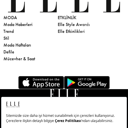
MODA
ETKLINLIK
GÜZELLİ
Moda Haberleri
Elle Style Awards
Saç
Trend
Elle Etkinlikleri
Makyaj
Stil
Cilt Bakı
Moda Haftaları
Sağlık
Defile
Parfüm
Mücevher & Saat