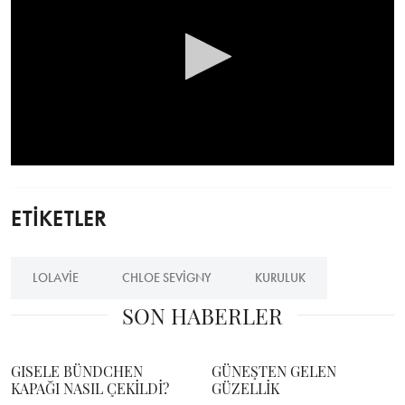
0
seconds
of
ETİKETLER
0
seconds
LOLAVIE
CHLOE SEVIGNY
KURULUK
SON HABERLER
GISELE BÜNDCHEN
GÜNEŞTEN GELEN
KAPAĞI NASIL ÇEKİLDİ?
GÜZELLİK