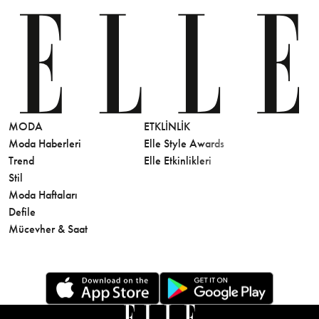
MODA
ETKLINLIK
GÜZELLİ
Moda Haberleri
Elle Style Awards
Saç
Trend
Elle Etkinlikleri
Makyaj
Stil
Cilt Bakı
Moda Haftaları
Sağlık
Defile
Parfüm
Mücevher & Saat