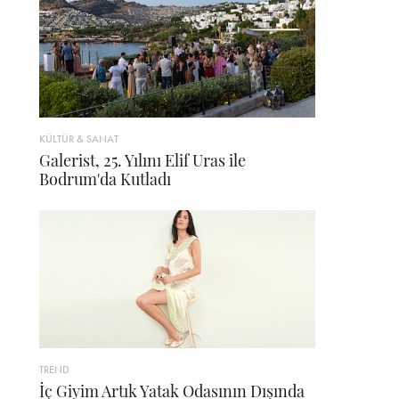
KÜLTÜR & SANAT
Galerist, 25. Yılını Elif Uras ile
Bodrum'da Kutladı
TREND
İç Giyim Artık Yatak Odasının Dışında