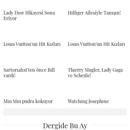
Lady Dıor Hikayesi Sona
Hılfıger Ailesiyle Tanışın!
Eriyor
Louıs Vuıtton'un Hit Kızları
Louıs Vuıtton'un Hit Kızları
Sartorıalıst'ten önce Bıll
Thıerry Mugler, Lady Gaga
vardı!
ve Scheıße!
Mıu Mıu pudra kokuyor
Watchıng Josephıne
Dergide Bu Ay