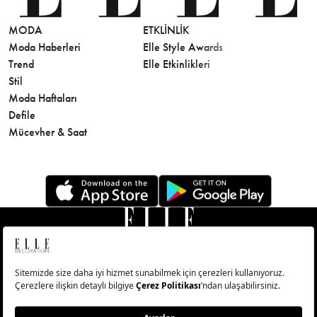
MODA
ETKLINLIK
GÜZELLİ
Moda Haberleri
Elle Style Awards
Saç
Trend
Elle Etkinlikleri
Makyaj
Stil
Cilt Bakı
Moda Haftaları
Sağlık
Defile
Parfüm
Mücevher & Saat
© Big Medya Teknoloji A.Ş. Altunizade Mahallesi Kuşbakışı