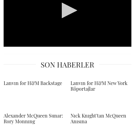
0
seconds
of
SON HABERLER
0
seconds
Lanvın for H&M Backstage
Lanvın for H&M New York
Röportajlar
Alexander McQueen Sunar:
Nıck Knıght'tan McQueen
Rory Monnıng
Anısına