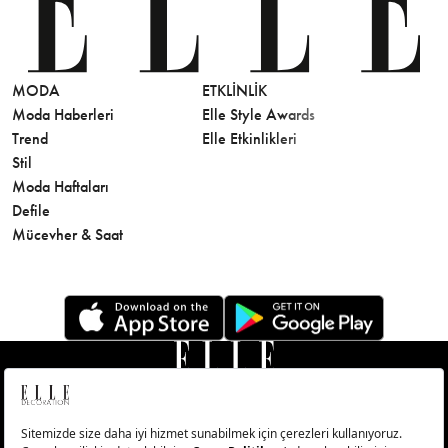
MODA
ETKLINLIK
GÜZELLİ
Moda Haberleri
Elle Style Awards
Saç
Trend
Elle Etkinlikleri
Makyaj
Stil
Cilt Bakı
Moda Haftaları
Sağlık
Defile
Parfüm
Mücevher & Saat