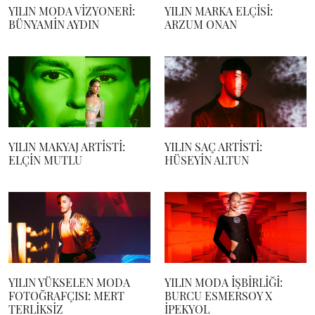
YILIN MODA VİZYONERİ:
YILIN MARKA ELÇİSİ:
BÜNYAMİN AYDIN
ARZUM ONAN
YILIN MAKYAJ ARTİSTİ:
YILIN SAÇ ARTİSTİ:
ELÇİN MUTLU
HÜSEYİN ALTUN
YILIN YÜKSELEN MODA
YILIN MODA İŞBİRLİĞİ:
FOTOĞRAFÇISI: MERT
BURCU ESMERSOY X
TERLİKSİZ
İPEKYOL