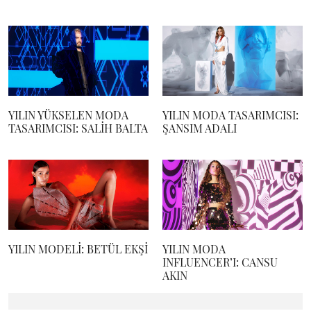
YILIN YÜKSELEN MODA
YILIN MODA TASARIMCISI:
TASARIMCISI: SALİH BALTA
ŞANSIM ADALI
YILIN MODELİ: BETÜL EKŞİ
YILIN MODA
INFLUENCER’I: CANSU
AKIN