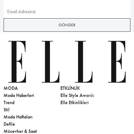
GÖNDER
MODA
ETKLINLIK
GÜZELLİ
Moda Haberleri
Elle Style Awards
Saç
Trend
Elle Etkinlikleri
Makyaj
Stil
Cilt Bakı
Moda Haftaları
Sağlık
Defile
Parfüm
Mücevher & Saat