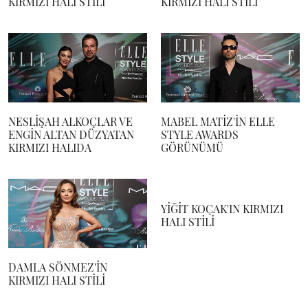
KIRMIZI HALI STİLİ
KIRMIZI HALI STİLİ
NESLİŞAH ALKOÇLAR VE
MABEL MATİZ'İN ELLE
ENGİN ALTAN DÜZYATAN
STYLE AWARDS
KIRMIZI HALIDA
GÖRÜNÜMÜ
YİĞİT KOÇAK'IN KIRMIZI
HALI STİLİ
DAMLA SÖNMEZ'İN
KIRMIZI HALI STİLİ