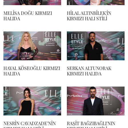
MELİSA DOĞU KIRMIZI
HİLAL ALTINBİLEK'İN
HALIDA
KIRMIZI HALI STİLİ
HAYAL KÖSEOĞLU KIRMIZI
SERKAN ALTUNORAK
HALIDA
KIRMIZI HALIDA
NESRİN CAVADZADE'NİN
RAŞİT BAĞZIBAĞLI'NIN