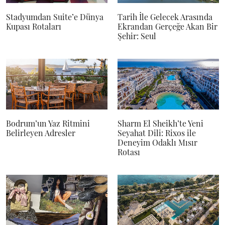
Stadyumdan Suite’e Dünya
Tarih İle Gelecek Arasında
Kupası Rotaları
Ekrandan Gerçeğe Akan Bir
Şehir: Seul
Bodrum’un Yaz Ritmini
Sharm El Sheikh’te Yeni
Belirleyen Adresler
Seyahat Dili: Rixos ile
Deneyim Odaklı Mısır
Rotası