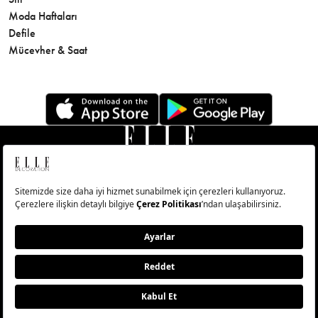
Moda Haftaları
Sağlık
Defile
Parfüm
Mücevher & Saat
© Big Medya Teknoloji A.Ş. Altunizade Mahallesi Kuşbakışı
Caddesi No:27/1 Üsküdar/İstanbul
Abonelik
Künye
Aydınlatma Metni
Çerezleri Sıfırla
Copyright © 2026 - Tüm Hakları Saklıdır.