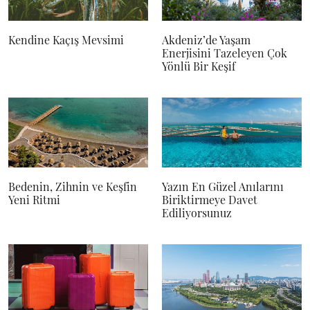
Kendine Kaçış Mevsimi
Akdeniz’de Yaşam
Enerjisini Tazeleyen Çok
Yönlü Bir Keşif
Bedenin, Zihnin ve Keşfin
Yazın En Güzel Anılarını
Yeni Ritmi
Biriktirmeye Davet
Ediliyorsunuz