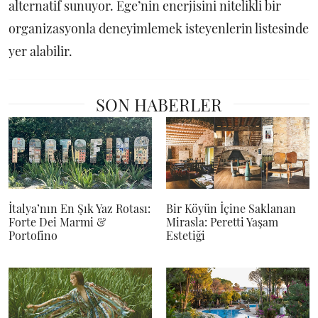
alternatif sunuyor. Ege’nin enerjisini nitelikli bir
organizasyonla deneyimlemek isteyenlerin listesinde
yer alabilir.
SON HABERLER
İtalya’nın En Şık Yaz Rotası:
Bir Köyün İçine Saklanan
Forte Dei Marmi &
Mirasla: Peretti Yaşam
Portofino
Estetiği