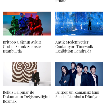
Studio
Britpop Çağının Aykırı
Antik Medeniyetler
Grubu: Skunk Anansie
Canlanıyor: Timewalk
İstanbul’da
Exhibition Londra'da
Belkıs Balpınar ile
Britpop'un Zamansız İsmi
Dokumanın Değişmezliğini
Suede, İstanbul'a Dönüyor
Bozmak