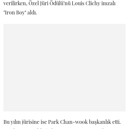
verilirken, Özel Jüri Ödülü’nü Louis Clichy imzalı
"Iron Boy" aldı.
Bu yılın jürisine ise Park Chan-wook başkanlık etti.