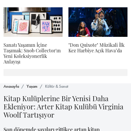
Sanatı Yaşamın İçine
"Don Quixote" Müzikali İlk
Taşımak: Snob Collector'ın
Kez Harbiye Açık Hava’da
Yeni Koleksiyonerlik
Anlayışı
Anasayfa
Yaşam
Kültür & Sanat
Kitap Kulüplerine Bir Yenisi Daha
Ekleniyor: Arter Kitap Kulübü Virginia
Woolf Tartışıyor
Son dönemde sayıları gittikçe artan kitap