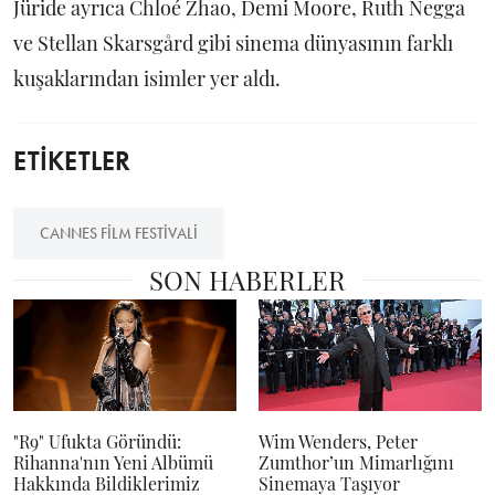
Jüride ayrıca Chloé Zhao, Demi Moore, Ruth Negga
ve Stellan Skarsgård gibi sinema dünyasının farklı
kuşaklarından isimler yer aldı.
ETİKETLER
CANNES FILM FESTIVALI
SON HABERLER
"R9" Ufukta Göründü:
Wim Wenders, Peter
Rihanna'nın Yeni Albümü
Zumthor’un Mimarlığını
Hakkında Bildiklerimiz
Sinemaya Taşıyor