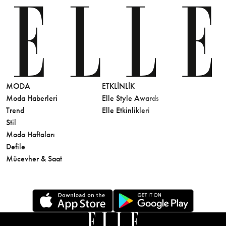
MODA
ETKLINLIK
GÜZELLİ
Moda Haberleri
Elle Style Awards
Saç
Trend
Elle Etkinlikleri
Makyaj
Stil
Cilt Bakı
Moda Haftaları
Sağlık
Defile
Parfüm
Mücevher & Saat