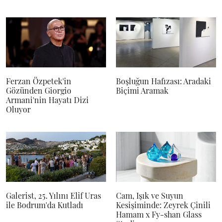
Ferzan Özpetek'in
Boşluğun Hafızası: Aradaki
Gözünden Giorgio
Biçimi Aramak
Armani'nin Hayatı Dizi
Oluyor
Galerist, 25. Yılını Elif Uras
Cam, Işık ve Suyun
ile Bodrum'da Kutladı
Kesişiminde: Zeyrek Çinili
Hamam x Fy-shan Glass