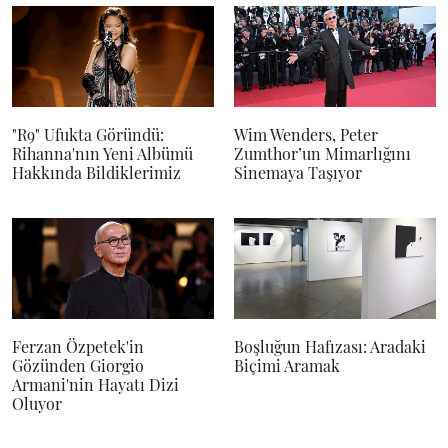
"R9" Ufukta Göründü:
Wim Wenders, Peter
Rihanna'nın Yeni Albümü
Zumthor’un Mimarlığını
Hakkında Bildiklerimiz
Sinemaya Taşıyor
Ferzan Özpetek'in
Boşluğun Hafızası: Aradaki
Gözünden Giorgio
Biçimi Aramak
Armani'nin Hayatı Dizi
Oluyor