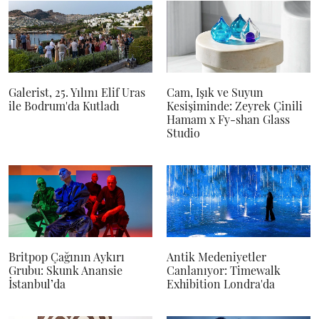
Galerist, 25. Yılını Elif Uras
Cam, Işık ve Suyun
ile Bodrum'da Kutladı
Kesişiminde: Zeyrek Çinili
Hamam x Fy-shan Glass
Studio
Britpop Çağının Aykırı
Antik Medeniyetler
Grubu: Skunk Anansie
Canlanıyor: Timewalk
İstanbul’da
Exhibition Londra'da