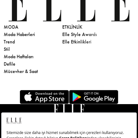
MODA
ETKLINLIK
GÜZELLİ
Moda Haberleri
Elle Style Awards
Saç
Trend
Elle Etkinlikleri
Makyaj
Stil
Cilt Bakı
Moda Haftaları
Sağlık
Defile
Parfüm
Mücevher & Saat