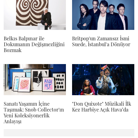
Belkıs Balpınar ile
Britpop'un Zamansız İsmi
Dokumanın Değişmezliğini
Suede, İstanbul'a Dönüyor
Bozmak
Sanatı Yaşamın İçine
"Don Quixote" Müzikali İlk
Taşımak: Snob Collector'ın
Kez Harbiye Açık Hava’da
Yeni Koleksiyonerlik
Anlayışı